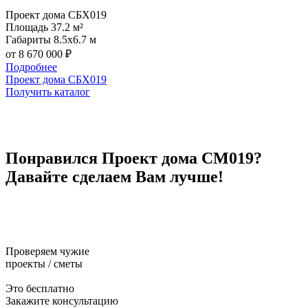
Проект дома СБХ019
П
Площадь
37.2 м²
Габариты
8.5x6.7 м
от 8 670 000 ₽
о
Подробнее
Проект дома СБХ019
П
Получить каталог
П
Понравился Проект дома СМ019?
Давайте сделаем Вам лучше!
Проверяем чужие
проекты / сметы
Это бесплатно
Закажите консультацию