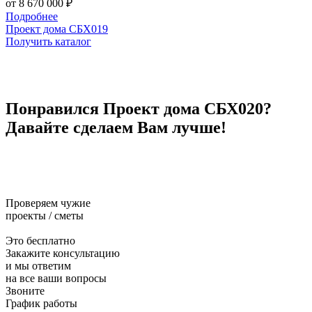
от 8 670 000 ₽
о
Подробнее
Проект дома СБХ019
П
Получить каталог
П
Понравился Проект дома СБХ020?
Давайте сделаем Вам лучше!
Проверяем чужие
проекты / сметы
Это бесплатно
Закажите консультацию
и мы ответим
на все ваши вопросы
Звоните
График работы