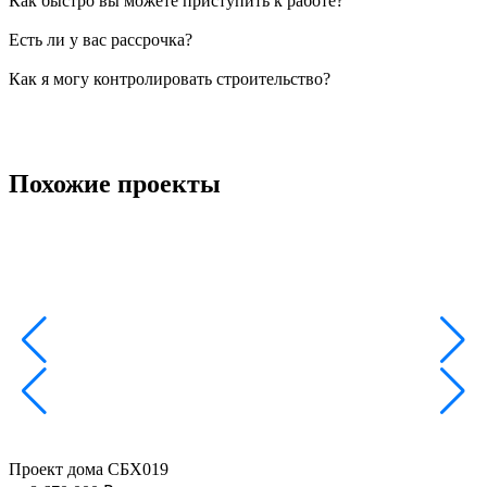
Как быстро вы можете приступить к работе?
Есть ли у вас рассрочка?
Как я могу контролировать строительство?
Похожие проекты
Проект дома СБХ019
П